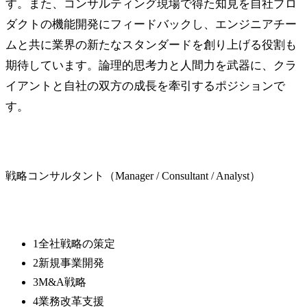
す。また、コンサルティング現場で得た知見を自社プロ
ダクトの機能開発にフィードバックし、エンジニアチー
ムと共に業界の新たなスタンダードを創り上げる役割も
期待しています。論理的思考力と人間力を武器に、クラ
イアントと自社の双方の成長を牽引するポジションで
す。
ポジション名
戦略コンサルタント（Manager / Consultant / Analyst）
業務内容
1
全社戦略の策定
2
新規事業開発
3
M&A戦略
4
業務改革支援